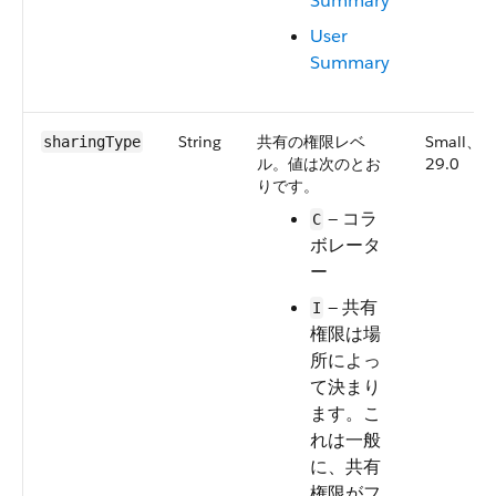
Summary
User
Summary
String
共有の権限レベ
Small、
sharingType
ル。値は次のとお
29.0
りです。
— コラ
C
ボレータ
ー
— 共有
I
権限は場
所によっ
て決まり
ます。こ
れは一般
に、共有
権限がフ