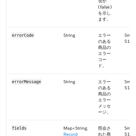
否か
(
false
)
を示し
ます。
String
エラー
Smal
errorCode
のある
51.0
商品の
エラー
コー
ド。
String
エラー
Smal
errorMessage
のある
51.0
商品の
エラー
メッセ
ージ。
Map<String,
照会さ
Smal
fields
Record
れた商
51.0