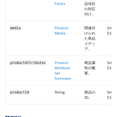
Field
>
品項目
の対応
付け。
Product
関連付
Smal
media
Media
けられ
51.0
た商品
メディ
ア。
Product
商品属
Smal
productAttributes
Attribute
性の概
51.0
Set
要。
Summary
String
商品の
Smal
productId
ID。
51.0