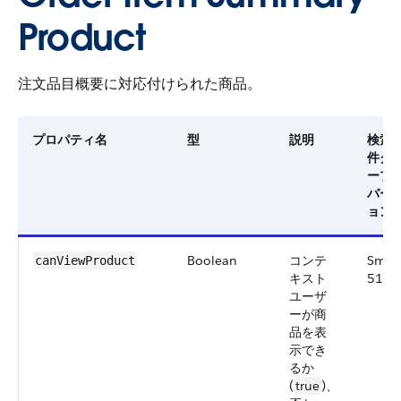
Product
注文品目概要に対応付けられた商品。
プロパティ名
型
説明
検索
件グ
ープ
バー
ョン
Boolean
コンテ
Smal
canViewProduct
キスト
51.0
ユーザ
ーが商
品を表
示でき
るか
(
true
)、