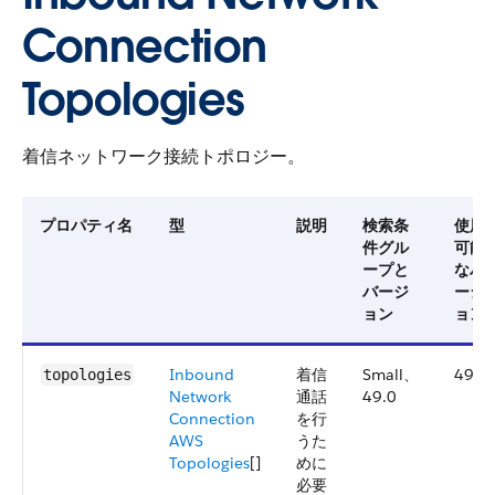
Connection
Topologies
着信ネットワーク接続トポロジー。
プロパティ名
型
説明
検索条
使用
件グル
可能
ープと
なバ
バージ
ージ
ョン
ョン
Inbound
着信
Small、
49.0
topologies
Network
通話
49.0
Connection
を行
AWS
うた
Topologies
[]
めに
必要