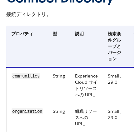
接続ディレクトリ。
プロパティ
型
説明
検索条
使
件グル
可
ープと
な
バージ
ー
ョン
ョ
String
Experience
Small、
26
communities
Cloud サイ
29.0
トリソース
への URL。
String
組織リソー
Small、
25
organization
スへの
29.0
URL。