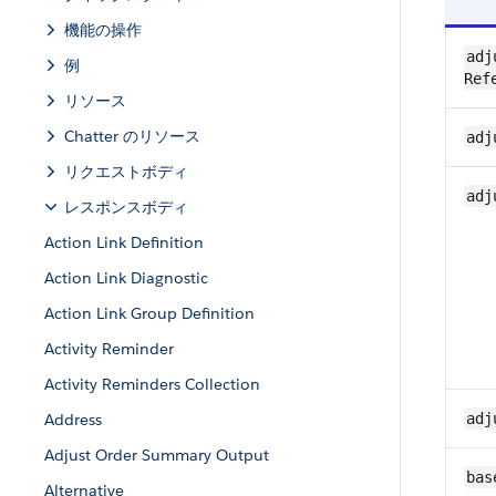
機能の操作
adj
例
Ref
リソース
Chatter のリソース
adj
リクエストボディ
adj
レスポンスボディ
Action Link Definition
Action Link Diagnostic
Action Link Group Definition
Activity Reminder
Activity Reminders Collection
Address
adj
Adjust Order Summary Output
bas
Alternative