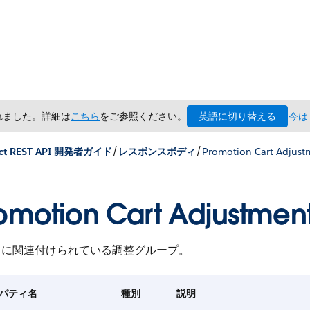
英語に切り替える
されました。詳細は
こちら
をご参照ください。
今は
/
/
ct REST API 開発者ガイド
レスポンスボディ
Promotion Cart Adjust
omotion Cart Adjustmen
トに関連付けられている調整グループ。
パティ名
種別
説明