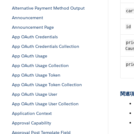
Alternative Payment Method Output
car
Announcement
id
Announcement Page
App OAuth Credentials
pri
App OAuth Credentials Collection
Cau
App OAuth Usage
pri
App OAuth Usage Collection
App OAuth Usage Token
App OAuth Usage Token Collection
関連項
App OAuth Usage User
App OAuth Usage User Collection
Application Context
Approval Capability
Approval Post Template Field