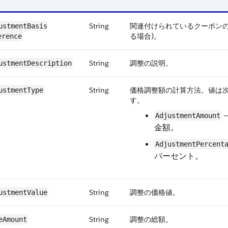
String
関連付けられているクーポンの 
ustmentBasis​
る場合)。
erence
String
調整の説明。
ustmentDescription
String
価格調整額の計算方法。
値は
ustmentType
す。
AdjustmentAmount
金額。
AdjustmentPercent
パーセント。
String
調整の価格値。
ustmentValue
String
調整の総額。
eAmount