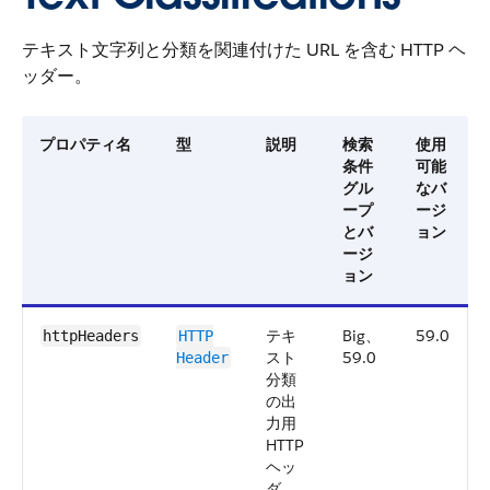
テキスト文字列と分類を関連付けた URL を含む HTTP ヘ
ッダー。
プロパティ名
型
説明
検索
使用
条件
可能
グル
なバ
ープ
ージ
とバ
ョン
ージ
ョン
テキ
Big、
59.0
httpHeaders
HTTP
スト
59.0
Header
分類
の出
力用
HTTP
ヘッ
ダ