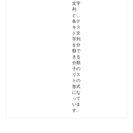
文字
列
と、
各テ
キス
ト文
字列
を分
類で
きる
分類
子の
リス
トの
形式
にな
って
いま
す。