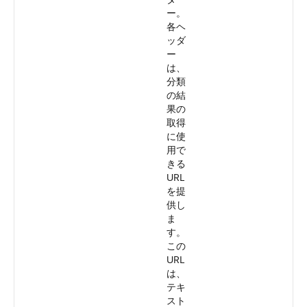
ー。
各ヘ
ッダ
ー
は、
分類
の結
果の
取得
に使
用で
きる
URL
を提
供し
ま
す。
この
URL
は、
テキ
スト