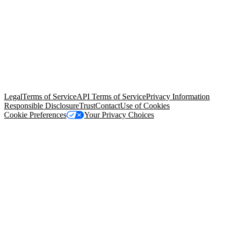
© Copyright 2026 Salesforce, Inc.
All rights reserved
. Various
trademarks held by their respective owners. Salesforce, Inc.
Salesforce Tower, 415 Mission Street, 3rd Floor, San Francisco, CA
94105, United States
Legal
Terms of Service
API Terms of Service
Privacy Information
Responsible Disclosure
Trust
Contact
Use of Cookies
Cookie Preferences
Your Privacy Choices