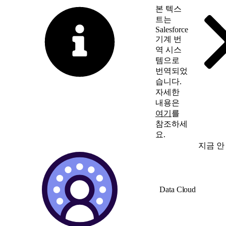
본 텍스
트는
Salesforce
기계 번
역 시스
템으로
번역되었
습니다.
자세한
내용은
여기
를
참조하세
요.
영어로 전환
지금 안
Data Cloud