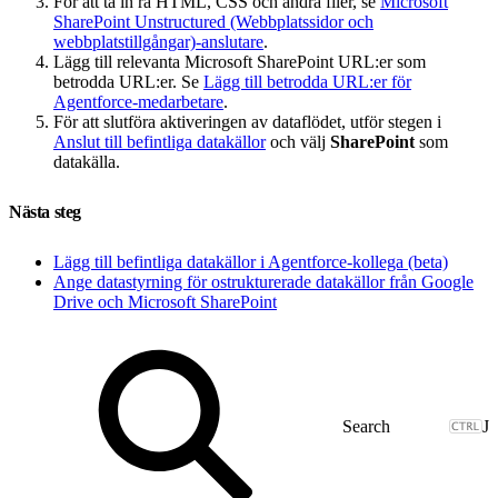
För att ta in rå HTML, CSS och andra filer, se
Microsoft
SharePoint Unstructured (Webbplatssidor och
webbplatstillgångar)-anslutare
.
Lägg till relevanta Microsoft SharePoint URL:er som
betrodda URL:er. Se
Lägg till betrodda URL:er för
Agentforce-medarbetare
.
För att slutföra aktiveringen av dataflödet, utför stegen i
Anslut till befintliga datakällor
och välj
SharePoint
som
datakälla.
Nästa steg
Lägg till befintliga datakällor i Agentforce-kollega (beta)
Ange datastyrning för ostrukturerade datakällor från Google
Drive och Microsoft SharePoint
J