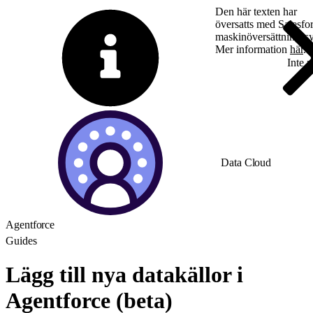
Den här texten har
översatts med Salesfo
maskinöversättningss
Mer information
här
.
Byt till engelska
Inte 
Data Cloud
Agentforce
Guides
Lägg till nya datakällor i
Agentforce (beta)