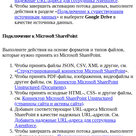
надежные URL-адреса для сотрудника Agentforce
.
Чтобы завершить активацию потока данных, выполните
действия в разделе «
Подключение к существующим
источникам данных
» и выберите
Google Drive
в
качестве источника данных.
Подключение к Microsoft SharePoint
Выполните действия на основе форматов и типов файлов,
которые нужно принять из Microsoft SharePoint.
Чтобы принять файлы JSON, CSV, XML и другие, см.
«
Структурированный коннектор Microsoft SharePoint
».
Чтобы принять PDF-файлы, изображения, видеофайлы и
другие файлы, см.
Коннектор Microsoft SharePoint
Unstructured (Documents)
.
Чтобы принять исходные HTML-, CSS- и другие файлы,
см.
Коннектор Microsoft SharePoint Unstructured
(страницы сайта и активы сайта)
.
Добавьте соответствующие URL-адреса Microsoft
SharePoint в качестве надежных URL-адресов. См.
Добавить надежные URL-адреса для сотрудника
Agentforce
.
Чтобы завершить активацию потока данных, выполните