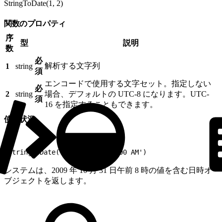
StringToDate(1, 2)
関数のプロパティ
序
型
説明
数
必
解析する文字列
1
string
須
エンコードで使用する文字セット。指定しない
必
2
string
場合、デフォルトの UTC-8 になります。UTC-
須
16 を指定することもできます。
使用状況
1
StringToDate('2009-10-31 08:00 AM')
システムは、2009 年 10 月 31 日午前 8 時の値を含む日時オ
ブジェクトを返します。