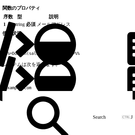
関数のプロパティ
序数
型
説明
1
string
必須
メールアドレス
使用状況
1
%%=Domain(sales@example.com)=%%
システムは次を返します。
1
example.com
J