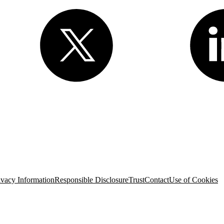
eserved
. Various trademarks held by their respective owners.
 Street, 3rd Floor, San Francisco, CA 94105, United States
ivacy Information
Responsible Disclosure
Trust
Contact
Use of Cookies