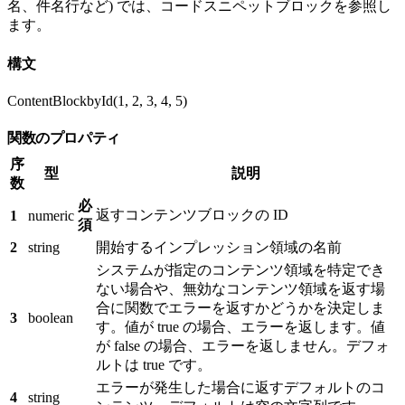
名、件名行など) では、コードスニペットブロックを参照し
ます。
構文
ContentBlockbyId(1, 2, 3, 4, 5)
関数のプロパティ
序
型
説明
数
必
返すコンテンツブロックの ID
1
numeric
須
2
string
開始するインプレッション領域の名前
システムが指定のコンテンツ領域を特定でき
ない場合や、無効なコンテンツ領域を返す場
合に関数でエラーを返すかどうかを決定しま
3
boolean
す。値が true の場合、エラーを返します。値
が false の場合、エラーを返しません。デフォ
ルトは true です。
エラーが発生した場合に返すデフォルトのコ
4
string