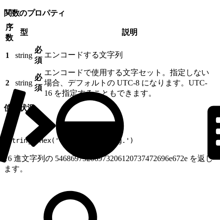
関数のプロパティ
序
型
説明
数
必
エンコードする文字列
1
string
須
エンコードで使用する文字セット。指定しない
必
2
string
場合、デフォルトの UTC-8 になります。UTC-
須
16 を指定することもできます。
使用状況
1
StringToHex('This is a string.')
16 進文字列の 54686973206973206120737472696e672e を返し
ます。