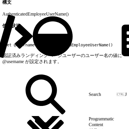
構文
AuthenticatedEmployeeUserName()
使用状況
1
set @username = AuthenticatedEmployeeUserName()
認証済みランディングページユーザーのユーザー名の値に
@username が設定されます。
J
Programmatic
Content