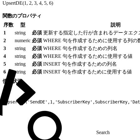
UpsertDE(1, 2, 3, 4, 5, 6)
関数のプロパティ
序数
型
説明
1
string
必須
更新する指定した行が含まれるデータエク
2
numeric
必須
WHERE 句を作成するために使用する列の
3
string
必須
WHERE 句を作成するための列名
4
string
必須
WHERE 句を作成するために使用する値
5
string
必須
INSERT 句を作成するための列名
6
string
必須
INSERT 句を作成するために使用する値
使用状況
1
UpsertDE('SendDE',1,'SubscriberKey',SubscriberKey,'Dat