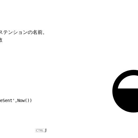
ステンションの名前。
数
eSent',Now())
J