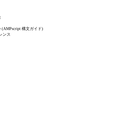
t
ide (AMPscript 構文ガイド)
ァレンス