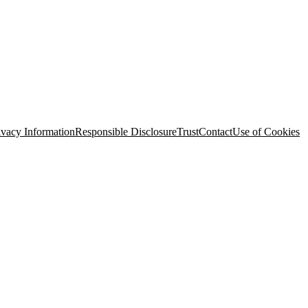
eserved
. Various trademarks held by their respective owners.
 Street, 3rd Floor, San Francisco, CA 94105, United States
ivacy Information
Responsible Disclosure
Trust
Contact
Use of Cookies