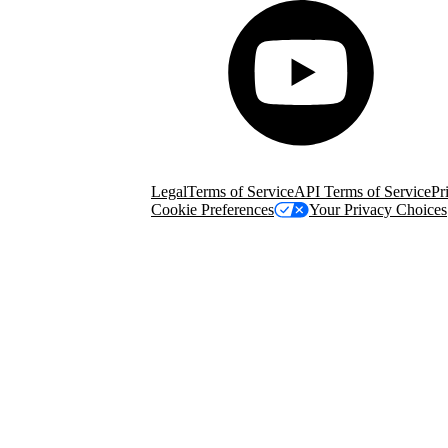
© Copyright 2026 Salesforce, Inc.
All rights r
Salesforce, Inc. Salesforce Tower, 415 Mission
Legal
Terms of Service
API Terms of Service
Pr
Cookie Preferences
Your Privacy Choices