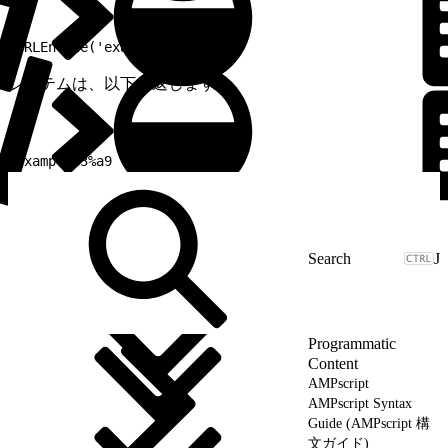
1
URLEncode('examplé',1,1)
システムは、以下を返します。
1
exampl%c3%a9
J
Programmatic
Content
AMPscript
AMPscript Syntax
Guide (AMPscript 構
文ガイド)