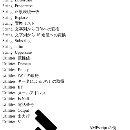
String: Lowercase
String: Propercase
String: 正規表現一致
String: Replace
String: 置換リスト
String: 文字列から日付への変換
String: 文字列から 16 進値への変換
String: Substring
String: Trim
String: Uppercase
Utilities: 属性値
Utilities: Domain
Utilities: Empty
Utilities: JWT の取得
Utilities: キー名による JWT の取得
Utilities: IIF
Utilities: メールアドレス
Utilities: Is Null
Utilities: 電話番号
Utilities: Output
Utilities: 出力行
Utilities: V
AMPscript の例