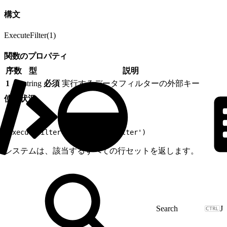
構文
ExecuteFilter(1)
関数のプロパティ
序数
型
説明
1
string
必須
実行するデータフィルターの外部キー
使用状況
1
ExecuteFilter('ExampleDataFilter')
システムは、該当するすべての行セットを返します。
J