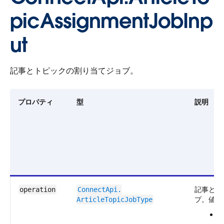
picAssignmentJobInp
ut
記事とトピックの割り当てジョブ。
プロパティ
型
説明
記事とト
operation
ConnectApi.​
プ。値は
ArticleTopicJobType
A