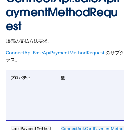
aymentMethodRequ
est
販売の支払方法要求。
ConnectApi.BaseApiPaymentMethodRequest
のサブク
ラス。
プロパティ
型
ConnectApi.CardPaymentMethodR
cardPaymentMethod