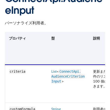
eInput
パーソナライズ利用者。
プロパティ
型
説明
List
<
更新また
criteria
ConnectApi.​
件のリス
AudienceCriterion​
>
100 個
Input
きます。
String
利用者の
customFormula