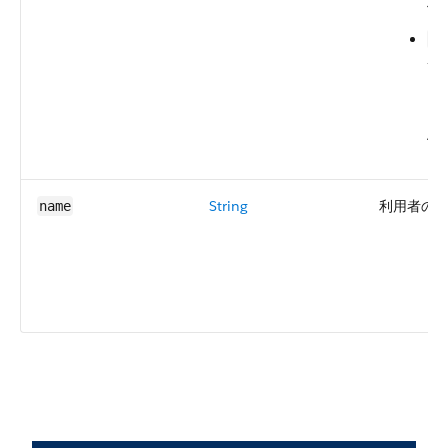
作
Cu
—
ス
ま
AN
String
利用者の
name