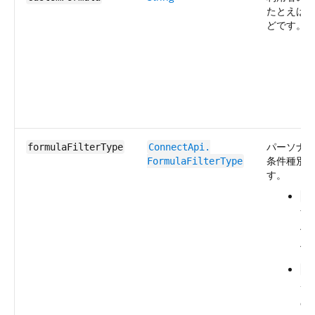
たとえば、(1
どです。
パーソナ
formulaFilterType
ConnectApi.​
条件種別
FormulaFilterType
す。
Al
す
件が
作
An
—
の条