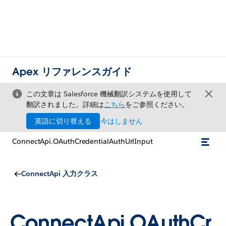
Apex リファレンスガイド
この文章は Salesforce 機械翻訳システムを使用して
翻訳されました。詳細は
こちら
をご参照ください。
英語に切り替える
今はしません
ConnectApi.OAuthCredentialAuthUrlInput
ConnectApi 入力クラス
ConnectApi.OAuthCr