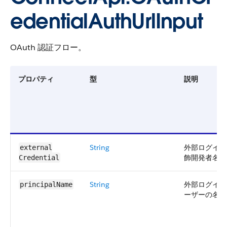
edentialAuthUrlInput
OAuth 認証フロー。
プロパティ
型
説明
String
外部ログイン
external​
飾開発者名。
Credential
String
外部ログイン
principalName
ーザーの名前