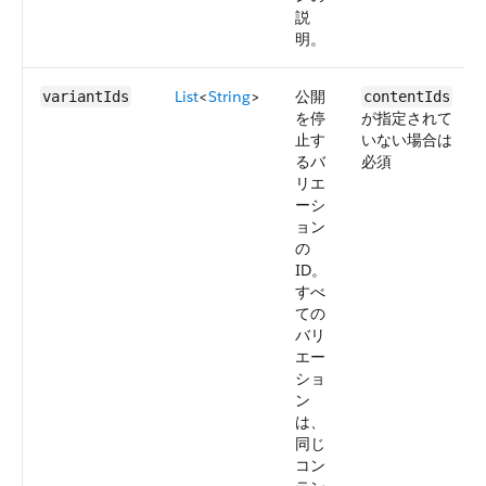
説
明。
List
<
String
>
公開
variantIds
contentIds
を停
が指定されて
止す
いない場合は
るバ
必須
リエ
ーシ
ョン
の
ID。
すべ
ての
バリ
エー
ショ
ン
は、
同じ
コン