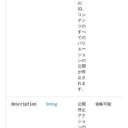
の
ID。
コン
テン
ツの
すべ
ての
バリ
エー
ショ
ンの
公開
が停
止さ
れま
す。
String
公開
省略可能
description
停止
アク
ショ
ンの