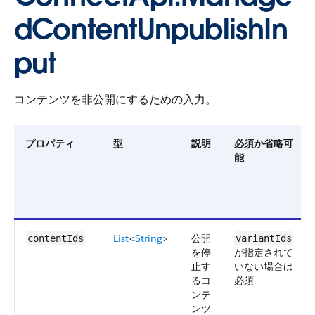
dContentUnpublishIn
put
コンテンツを非公開にするための入力。
プロパティ
型
説明
必須か省略可
能
List
<
String
>
公開
contentIds
variantIds
を停
が指定されて
止す
いない場合は
るコ
必須
ンテ
ンツ