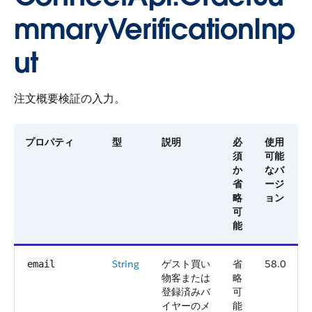
mmaryVerificationInp
ut
注文概要検証の入力。
プロパティ
型
説明
必
使用
須
可能
か
なバ
省
ージ
略
ョン
可
能
String
ゲスト買い
省
58.0
email
物客または
略
登録済みバ
可
イヤーのメ
能