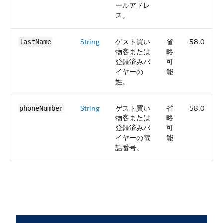
ールアドレ
ス。
String
ゲスト買い
省
58.0
lastName
物客または
略
登録済みバ
可
イヤーの
能
姓。
String
ゲスト買い
省
58.0
phoneNumber
物客または
略
登録済みバ
可
イヤーの電
能
話番号。