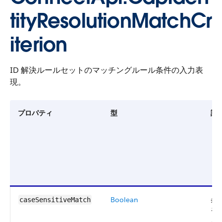
tityResolutionMatchCr
iterion
ID 解決ルールセットのマッチングルール条件の入力表
現。
プロパティ
型
説
Boolean
条
caseSensitiveMatch
を
ま