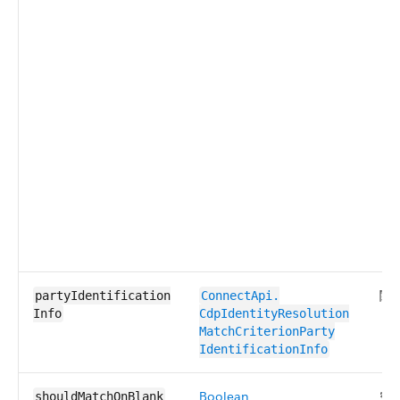
関
partyIdentification​
ConnectApi.​
Info
CdpIdentityResolution​
MatchCriterionParty​
IdentificationInfo
Boolean
空
shouldMatch​OnBlank