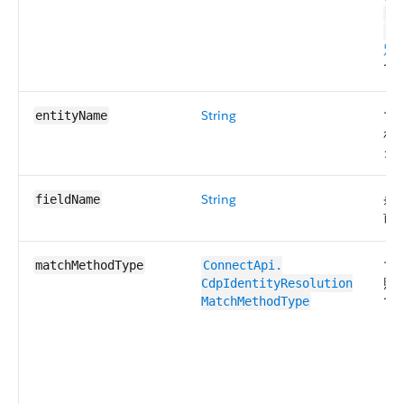
tr
fa
別
で
String
マ
entityName
れ
クト
String
条
fieldName
前
マ
matchMethodType
ConnectApi.​
照
CdpIdentityResolution​
で
MatchMethodType