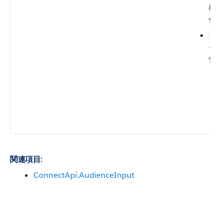
権
件
Pr
イ
件
関連項目:
ConnectApi.AudienceInput