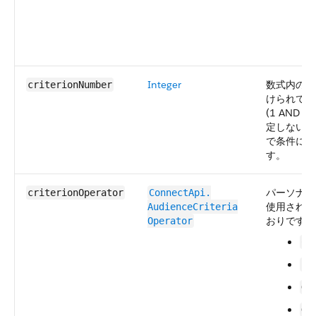
Integer
数式内の利
criterionNumber
けられてい
(1 AND 
定しない場
で条件に番
す。
パーソナラ
criterionOperator
ConnectApi.​
使用される
AudienceCriteria​
おりです。
Operator
Co
Eq
Gr
Gr