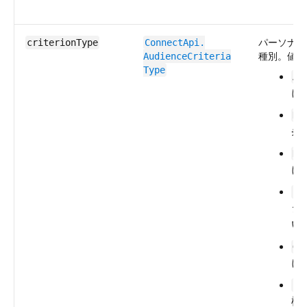
パーソナラ
criterionType
ConnectApi.​
種別。値は
AudienceCriteria​
Type
Au
に
De
条
Do
に
Fi
ジ
い
Ge
に
Pe
権