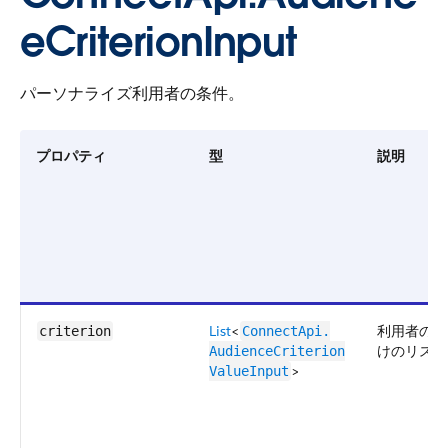
eCriterionInput
パーソナライズ利用者の条件。
プロパティ
型
説明
List
<
利用者の条
criterion
ConnectApi.​
けのリスト
AudienceCriterion​
>
ValueInput