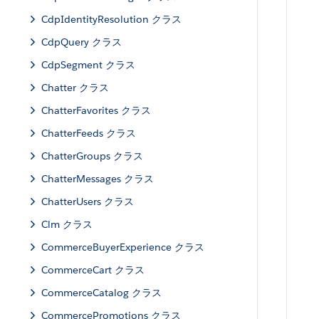
CdpIdentityResolution クラス
CdpQuery クラス
CdpSegment クラス
Chatter クラス
ChatterFavorites クラス
ChatterFeeds クラス
ChatterGroups クラス
ChatterMessages クラス
ChatterUsers クラス
Clm クラス
CommerceBuyerExperience クラス
CommerceCart クラス
CommerceCatalog クラス
CommercePromotions クラス