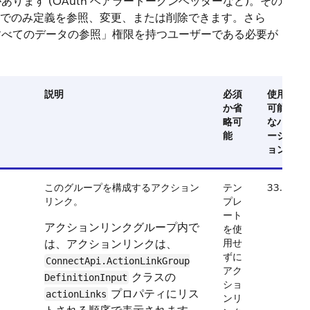
ます (OAuth ベアラートークンヘッダーなど)。その
ールでのみ定義を参照、変更、または削除できます。さら
すべてのデータの参照」権限を持つユーザーである必要が
説明
必須
使用
か省
可能
略可
なバ
能
ージ
ョン
このグループを構成するアクション
テン
33.0
リンク。
プレ
ート
アクションリンクグループ内で
を使
は、アクションリンクは、
用せ
ずに
ConnectApi.ActionLinkGroup​
アク
クラスの
DefinitionInput
ショ
プロパティにリス
actionLinks
ンリ