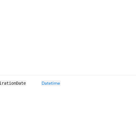
Datetime
irationDate