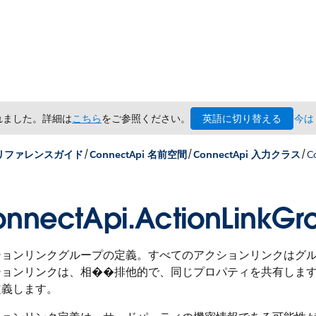
英語に切り替える
されました。詳細は
こちら
をご参照ください。
今は
/
/
/
x リファレンスガイド
ConnectApi 名前空間
ConnectApi 入力クラス
C
nnectApi.ActionLinkGro
ションリンクグループの定義。すべてのアクションリンクはグル
ションリンクは、相��排他的で、同じプロパティを共有しま
定義します。