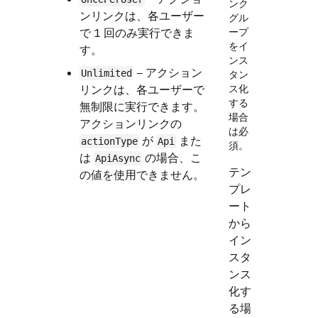
ンク
ンリンクは、各ユーザー
グル
で 1 回のみ実行できま
ープ
をイ
す。
ンス
— アクション
Unlimited
タン
リンクは、各ユーザーで
ス化
する
無制限に実行できます。
場合
アクションリンクの
は必
が
また
actionType
Api
須。
は
の場合、こ
ApiAsync
テン
の値を使用できません。
プレ
ート
から
イン
スタ
ンス
化す
る場