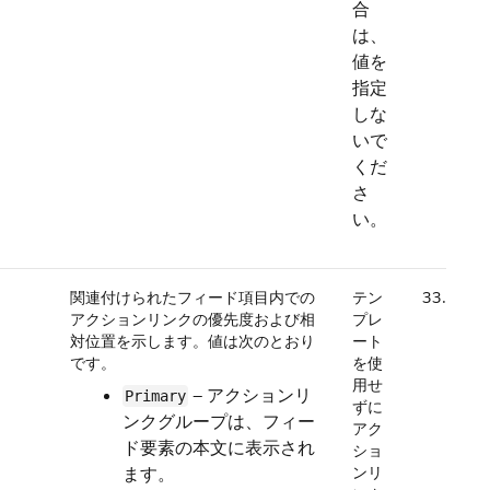
合
は、
値を
指定
しな
いで
くだ
さ
い。
関連付けられたフィード項目内での
テン
33.0
アクションリンクの優先度および相
プレ
対位置を示します。値は次のとおり
ート
です。
を使
用せ
— アクションリ
Primary
ずに
ンクグループは、フィー
アク
ド要素の本文に表示され
ショ
ます。
ンリ