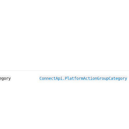
egory
ConnectApi.​PlatformAction​GroupCategory