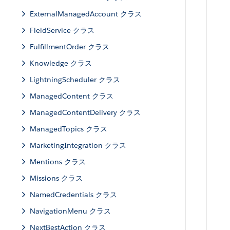
ExternalManagedAccount クラス
FieldService クラス
FulfillmentOrder クラス
Knowledge クラス
LightningScheduler クラス
ManagedContent クラス
ManagedContentDelivery クラス
ManagedTopics クラス
MarketingIntegration クラス
Mentions クラス
Missions クラス
NamedCredentials クラス
NavigationMenu クラス
NextBestAction クラス