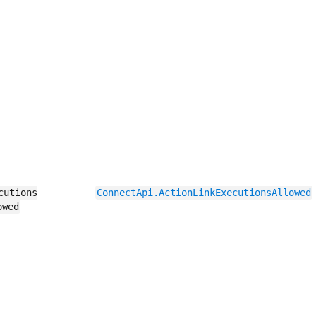
cutions​
ConnectApi.​ActionLink​ExecutionsAllowed
owed