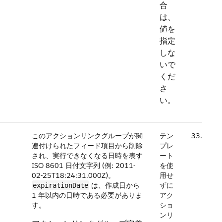
合
は、
値を
指定
しな
いで
くだ
さ
い。
このアクションリンクグループが関
テン
33.0
連付けられたフィード項目から削除
プレ
され、実行できなくなる日時を表す
ート
ISO 8601 日付文字列 (例: 2011-
を使
02-25T18:24:31.000Z)。
用せ
は、作成日から
ずに
expirationDate
1 年以内の日時である必要がありま
アク
す。
ショ
ンリ