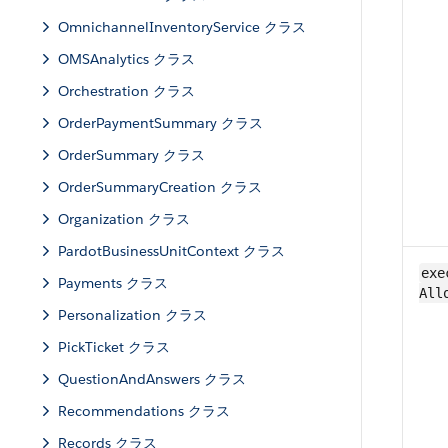
OmnichannelInventoryService クラス
OMSAnalytics クラス
Orchestration クラス
OrderPaymentSummary クラス
OrderSummary クラス
OrderSummaryCreation クラス
Organization クラス
PardotBusinessUnitContext クラス
exe
Payments クラス
All
Personalization クラス
PickTicket クラス
QuestionAndAnswers クラス
Recommendations クラス
Records クラス