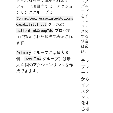
トされる順序で表示されます。
ンク
フィード項目内では、アクショ
グル
ープ
ンリンクグループは、
をイ
ConnectApi.AssociatedActions​
ンス
クラスの
CapabilityInput
タン
プロパテ
actionLinkGroupIds
ス化
ィに指定された順序で表示され
する
場合
ます。
は必
須。
グループには最大 3
Primary
個、
グループには最
Overflow
テン
大 4 個のアクションリンクを作
プレ
成できます。
ート
から
イン
スタ
ンス
化す
る場