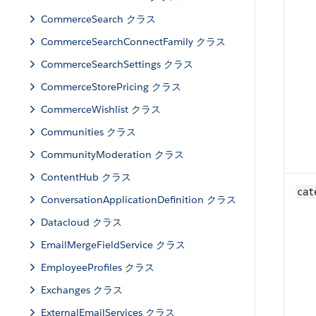
CommerceSearch クラス
CommerceSearchConnectFamily クラス
CommerceSearchSettings クラス
CommerceStorePricing クラス
CommerceWishlist クラス
Communities クラス
CommunityModeration クラス
ContentHub クラス
cat
ConversationApplicationDefinition クラス
Datacloud クラス
EmailMergeFieldService クラス
EmployeeProfiles クラス
Exchanges クラス
ExternalEmailServices クラス