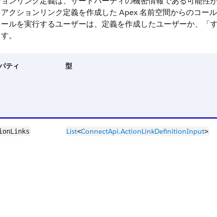
ョンリンク定義は、サードパーティの機密情報である可能性があり
アクションリンク定義を作成した Apex 名前空間からのコ
コールを実行するユーザーは、定義を作成したユーザーか、「
ます。
パティ
型
List
ConnectApi.​ActionLink​DefinitionInput
ionLinks
<
>