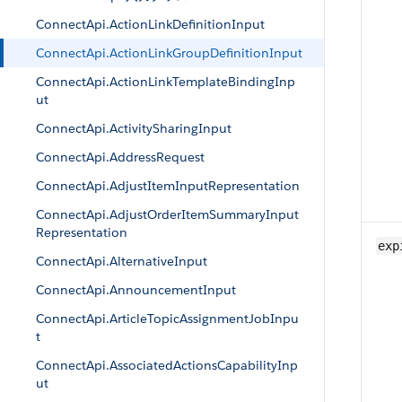
ConnectApi.ActionLinkDefinitionInput
ConnectApi.ActionLinkGroupDefinitionInput
ConnectApi.ActionLinkTemplateBindingInp
ut
ConnectApi.ActivitySharingInput
ConnectApi.AddressRequest
ConnectApi.AdjustItemInputRepresentation
ConnectApi.AdjustOrderItemSummaryInput
Representation
exp
ConnectApi.AlternativeInput
ConnectApi.AnnouncementInput
ConnectApi.ArticleTopicAssignmentJobInpu
t
ConnectApi.AssociatedActionsCapabilityInp
ut