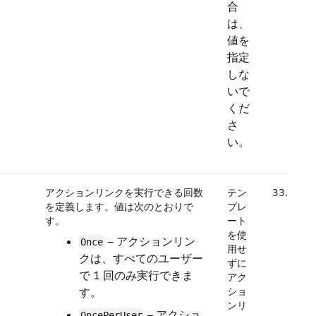
合
は、
値を
指定
しな
いで
くだ
さ
い。
アクションリンクを実行できる回数
テン
33.0
を定義します。値は次のとおりで
プレ
す。
ート
を使
— アクションリン
Once
用せ
クは、すべてのユーザー
ずに
で 1 回のみ実行できま
アク
す。
ショ
ンリ
— アクショ
OncePerUser