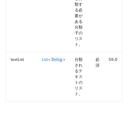
類す
る必
要が
ある
分類
子の
リス
ト。
textList
List
<
String
>
分類
必
59.0
され
須
るテ
キス
トの
リス
ト。