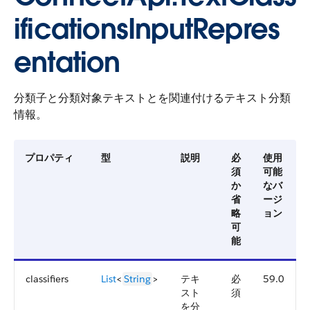
ificationsInputRepres
entation
分類子と分類対象テキストとを関連付けるテキスト分類
情報。
プロパティ
型
説明
必
使用
須
可能
か
なバ
省
ージ
略
ョン
可
能
classifiers
List
<
String
>
テキ
必
59.0
スト
須
を分