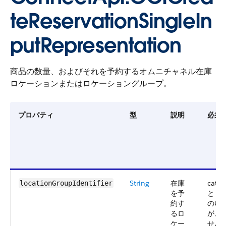
teReservationSingleIn
putRepresentation
商品の数量、およびそれを予約するオムニチャネル在庫
ロケーションまたはロケーショングループ。
プロパティ
型
説明
必須
String
在庫
catio
locationGroupIdentifier
を予
と loc
約す
のい
るロ
が、
ケー
せん