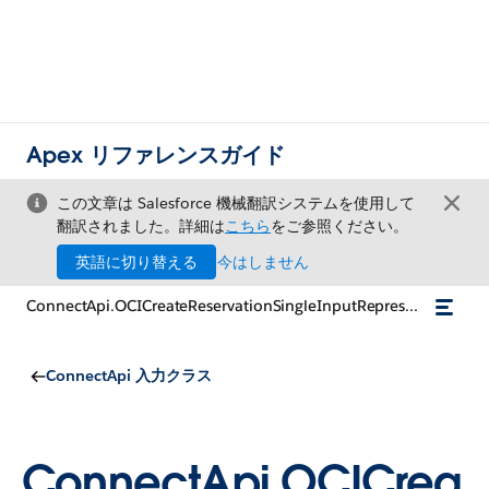
Apex リファレンスガイド
この文章は Salesforce 機械翻訳システムを使用して
翻訳されました。詳細は
こちら
をご参照ください。
英語に切り替える
今はしません
ConnectApi.OCICreateReservationSingleInputRepresentation
ConnectApi 入力クラス
ConnectApi.OCICrea