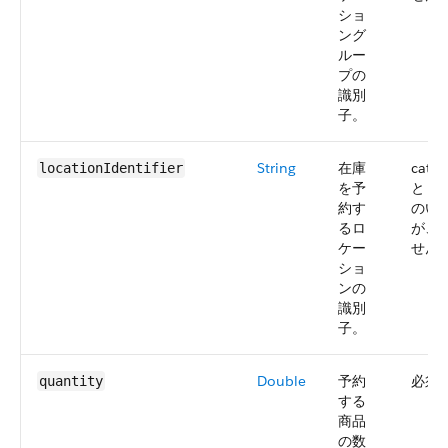
ショ
ング
ルー
プの
識別
子。
String
在庫
catio
locationIdentifier
を予
と loc
約す
のい
るロ
が、
ケー
せん
ショ
ンの
識別
子。
Double
予約
必須
quantity
する
商品
の数