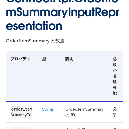
mSummaryInputRepr
esentation
OrderItemSummary と数量。
プロパティ
型
説明
必
須
か
省
略
可
能
String
OrderItemSummary
必
4
orderItem​
の ID。
須
SummaryId