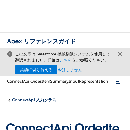
Apex リファレンスガイド
この文章は Salesforce 機械翻訳システムを使用して
翻訳されました。詳細は
こちら
をご参照ください。
英語に切り替える
今はしません
ConnectApi.OrderItemSummaryInputRepresentation
ConnectApi 入力クラス
ConnectApi.OrderIte