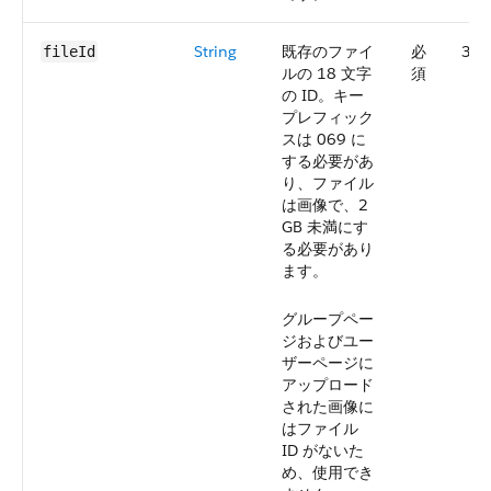
String
既存のファイ
必
36.
fileId
ルの 18 文字
須
の ID。キー
プレフィック
スは 069 に
する必要があ
り、ファイル
は画像で、2
GB 未満にす
る必要があり
ます。
グループペー
ジおよびユー
ザーページに
アップロード
された画像に
はファイル
ID がないた
め、使用でき