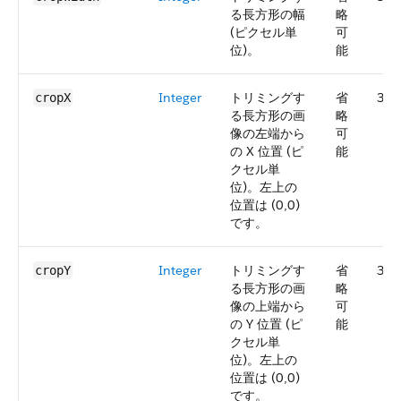
る長方形の幅
略
(ピクセル単
可
位)。
能
Integer
トリミングす
省
36.
cropX
る長方形の画
略
像の左端から
可
の X 位置 (ピ
能
クセル単
位)。左上の
位置は (0,0)
です。
Integer
トリミングす
省
36.
cropY
る長方形の画
略
像の上端から
可
の Y 位置 (ピ
能
クセル単
位)。左上の
位置は (0,0)
です。