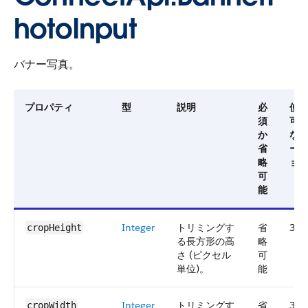
hotoInput
バナー写真。
プロパティ
型
説明
必
使
須
可
か
な
省
ー
略
ョ
可
能
Integer
トリミングす
省
36.
cropHeight
る長方形の高
略
さ (ピクセル
可
単位)。
能
Integer
トリミングす
省
36.
cropWidth