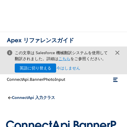
Apex リファレンスガイド
この文章は Salesforce 機械翻訳システムを使用して
翻訳されました。詳細は
こちら
をご参照ください。
英語に切り替える
今はしません
ConnectApi.BannerPhotoInput
ConnectApi 入力クラス
ConnectApi.BannerP