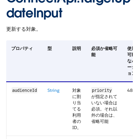
dateInput
更新する対象。
プロパティ
型
説明
必須か省略可
使用
能
可能
なバ
ージ
ョン
String
対象
48.0
audienceId
priority
に割
が指定されて
り当
いない場合は
てる
必須。それ以
利用
外の場合は、
者の
省略可能
ID。