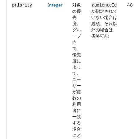
Integer
対象
48.0
priority
audienceId
の優
が指定されて
先
いない場合は
度。
必須。それ以
グル
外の場合は、
ープ
省略可能
内
で、
優先
度に
よっ
て、
ユー
ザー
が複
数の
利用
者に
一致
する
場合
にど