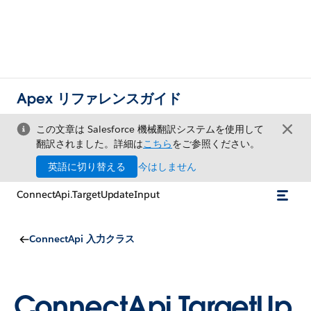
Apex リファレンスガイド
この文章は Salesforce 機械翻訳システムを使用して
翻訳されました。詳細は
こちら
をご参照ください。
英語に切り替える
今はしません
ConnectApi.TargetUpdateInput
ConnectApi 入力クラス
ConnectApi.TargetUp