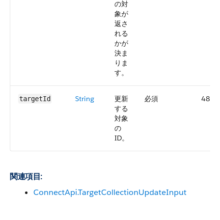
の対
象が
返さ
れる
かが
決ま
りま
す。
String
更新
必須
48.0
targetId
する
対象
の
ID。
関連項目:
ConnectApi.TargetCollectionUpdateInput