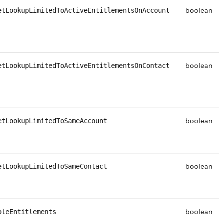
boolean
etLookupLimitedToActiveEntitlementsOnAccount
boolean
etLookupLimitedToActiveEntitlementsOnContact
boolean
etLookupLimitedToSameAccount
boolean
etLookupLimitedToSameContact
boolean
bleEntitlements