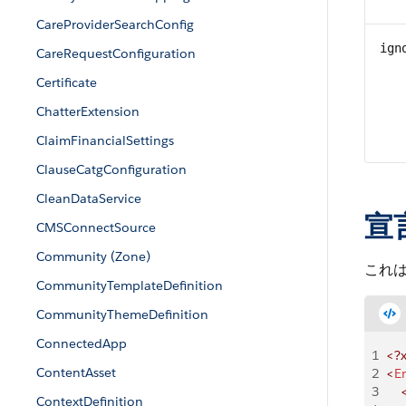
CareProviderSearchConfig
ign
CareRequestConfiguration
Certificate
ChatterExtension
ClaimFinancialSettings
ClauseCatgConfiguration
CleanDataService
宣
CMSConnectSource
Community (Zone)
これ
CommunityTemplateDefinition
CommunityThemeDefinition
ConnectedApp
1
<?
ContentAsset
2
<
E
3
    
ContextDefinition