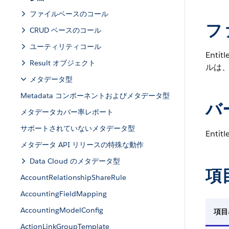
ファイルベースのコール
フ
CRUD ベースのコール
ユーティリティコール
Entit
Result オブジェクト
ルは
メタデータ型
Metadata コンポーネントおよびメタデータ型
バ
メタデータカバー率レポート
サポートされていないメタデータ型
Enti
メタデータ API リリースの特殊な動作
Data Cloud のメタデータ型
項
AccountRelationshipShareRule
AccountingFieldMapping
AccountingModelConfig
項目
ActionLinkGroupTemplate