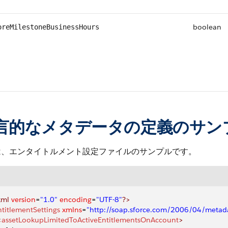
boolean
oreMilestoneBusinessHours
言的なメタデータの定義のサン
は、エンタイトルメント設定ファイルのサンプルです。
xml
 version
=
"1.0"
 encoding
=
"UTF-8"
?>
ntitlementSettings
 xmlns
=
"http://soap.sforce.com/2006/04/metad
<
assetLookupLimitedToActiveEntitlementsOnAccount
>