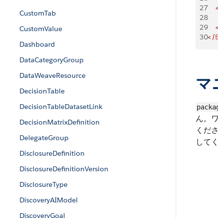
27
    
CustomTab
28
    
29
    
CustomValue
30
</
Dashboard
DataCategoryGroup
DataWeaveResource
マ
DecisionTable
DecisionTableDatasetLink
packa
ん。
DecisionMatrixDefinition
くだ
DelegateGroup
して
DisclosureDefinition
DisclosureDefinitionVersion
DisclosureType
DiscoveryAIModel
DiscoveryGoal