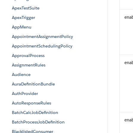
ApexTestSuite
ApexTrigger
ena
AppMenu
AppointmentAssignmentPolicy
AppointmentSchedulingPolicy
ApprovalProcess
ena
AssignmentRules
Audience
AuraDefinitionBundle
AuthProvider
AutoResponseRules
BatchCalcJobDefinition
ena
BatchProcessJobDefinition
BlacklistedConsumer