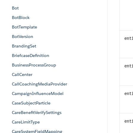
Bot
BotBlock
BotTemplate
BotVersion
ent
BrandingSet
BriefcaseDefinition
BusinessProcessGroup
ent
CallCenter
CallCoachingMediaProvider
CampaignInfluenceModel
ent
CaseSubjectParticle
CareBenefitVerifySettings
ent
CareLimitType
CareSystemFieldMapping