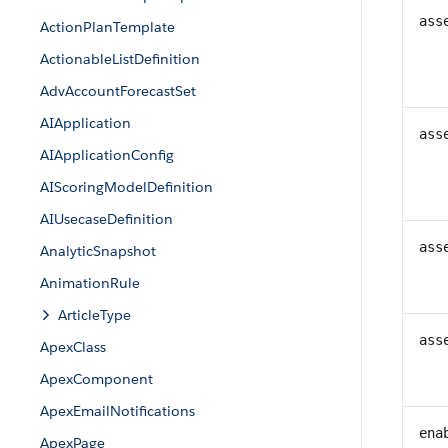
ass
ActionPlanTemplate
ActionableListDefinition
AdvAccountForecastSet
AIApplication
ass
AIApplicationConfig
AIScoringModelDefinition
AIUsecaseDefinition
ass
AnalyticSnapshot
AnimationRule
ArticleType
ass
ApexClass
ApexComponent
ApexEmailNotifications
ena
ApexPage