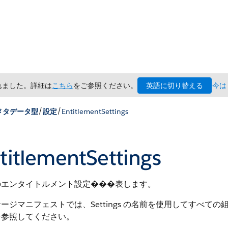
英語に切り替える
されました。詳細は
こちら
をご参照ください。
今は
/
/
メタデータ型
設定
EntitlementSettings
titlementSettings
のエンタイトルメント設定���表します。
ージマニフェストでは、Settings の名前を使用してすべ
を参照してください。