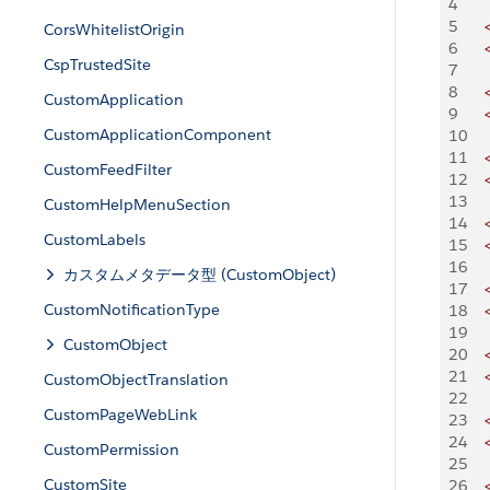
4
    
5
    
CorsWhitelistOrigin
6
    
CspTrustedSite
7
    
8
    
CustomApplication
9
    
CustomApplicationComponent
10
    
11
    
CustomFeedFilter
12
    
13
    
CustomHelpMenuSection
14
    
CustomLabels
15
    
16
    
カスタムメタデータ型 (CustomObject)
17
    
CustomNotificationType
18
    
19
    
CustomObject
20
    
21
    
CustomObjectTranslation
22
    
CustomPageWebLink
23
    
24
    
CustomPermission
25
    
CustomSite
26
    