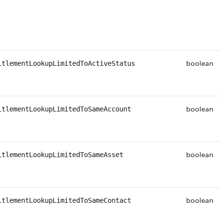
boolean
itlementLookupLimitedToActiveStatus
boolean
itlementLookupLimitedToSameAccount
boolean
itlementLookupLimitedToSameAsset
boolean
itlementLookupLimitedToSameContact