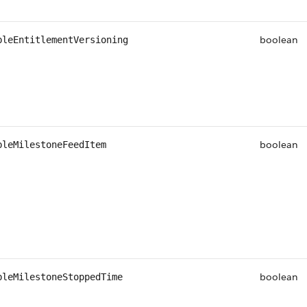
boolean
bleEntitlementVersioning
boolean
bleMilestoneFeedItem
boolean
bleMilestoneStoppedTime