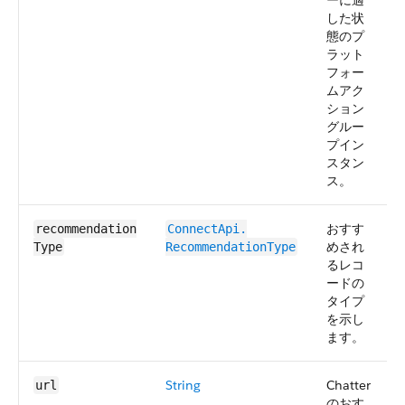
ーに適
した状
態のプ
ラット
フォー
ムアク
ション
グルー
プイン
スタン
ス。
おすす
recommendation​
ConnectApi.​
めされ
Type
RecommendationType
るレコ
ードの
タイプ
を示し
ます。
String
Chatter
url
のおす