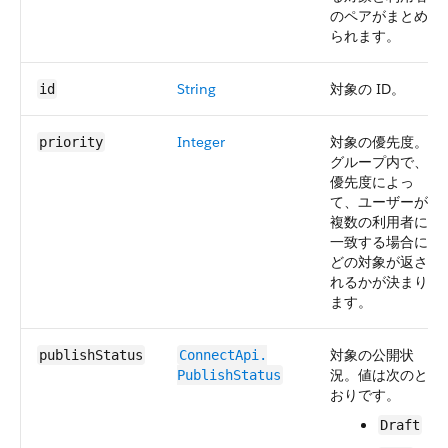
のペアがまとめ
られます。
String
対象の ID。
id
Integer
対象の優先度。
priority
グループ内で、
優先度によっ
て、ユーザーが
複数の利用者に
一致する場合に
どの対象が返さ
れるかが決まり
ます。
対象の公開状
publishStatus
ConnectApi.​
況。値は次のと
PublishStatus
おりです。
Draft