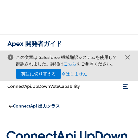
Apex 開発者ガイド
この文章は Salesforce 機械翻訳システムを使用して
翻訳されました。詳細は
こちら
をご参照ください。
英語に切り替える
今はしません
ConnectApi.UpDownVoteCapability
ConnectApi 出力クラス
ConnectApi.UpDown