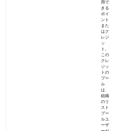
用で
きる
ポイ
ント
また
はク
レジ
ッ
ト。
この
クレ
ジッ
トの
プー
ル
は、
組織
のリ
スト
プー
ルユ
ーザ
ーが