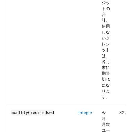
ジッ
トの
合
計。
使用
しな
いク
レジ
ット
は、
各月
末に
期限
切れ
にな
りま
す。
Integer
今
32.0
monthlyCreditsUsed
月、
月次
ユー