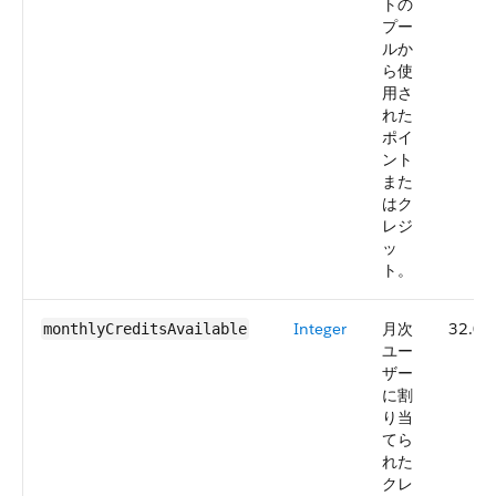
トの
プー
ルか
ら使
用さ
れた
ポイ
ント
また
はク
レジ
ッ
ト。
Integer
月次
32.0
monthlyCreditsAvailable
ユー
ザー
に割
り当
てら
れた
クレ