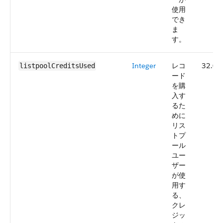
使用
でき
ま
す。
Integer
レコ
32.0
listpoolCreditsUsed
ード
を購
入す
るた
めに
リス
トプ
ール
ユー
ザー
が使
用す
る、
クレ
ジッ