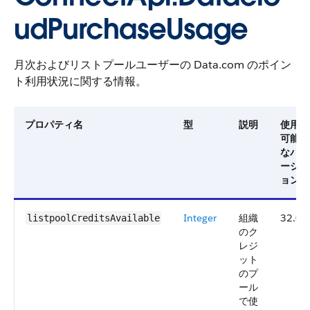
udPurchaseUsage
月次およびリストプールユーザーの Data.com のポイン
ト利用状況に関する情報。
プロパティ名
型
説明
使用
可能
なバ
ージ
ョン
Integer
組織
32.0
listpoolCreditsAvailable
のク
レジ
ット
のプ
ール
で使