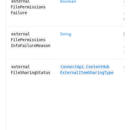
Boolean
外
external​
FilePermissions​
in
が
Failure
は
String
障
external​
FilePermissions​
in
が
InfoFailureReason
場
外
external​
ConnectApi.​ContentHub​
で
FileSharing​Status
ExternalItem​SharingType