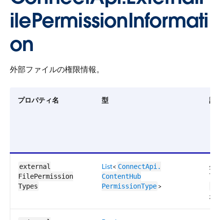
ilePermissionInformati
on
外部ファイルの権限情報。
プロパティ名
型
説
List
<
外
external​
ConnectApi.​
可
FilePermission​
ContentHub​
>
Types
PermissionType
in
が