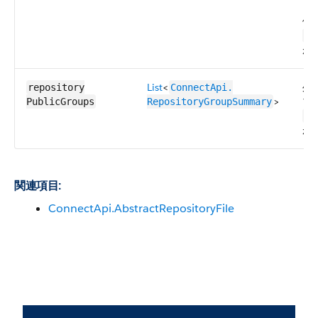
値
in
が
List
<
外
repository​
ConnectApi.​
>
プ
PublicGroups
RepositoryGroupSummary
in
が
関連項目:
ConnectApi.AbstractRepositoryFile