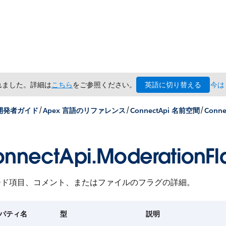
英語に切り替える
されました。詳細は
こちら
をご参照ください。
今は
/
/
/
 開発者ガイド
Apex 言語のリファレンス
ConnectApi 名前空間
Conn
nnectApi.ModerationFl
ード項目、コメント、またはファイルのフラグの詳細。
パティ名
型
説明