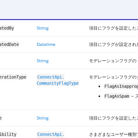
String
項目にフラグを設定したユ
atedBy
Datetime
項目にフラグが設定され
atedDate
String
モデレーションフラグの 
モデレーションフラグの
erationType
ConnectApi.​
CommunityFlagType
FlagAsInappro
—
FlagAsSpam
String
項目にフラグを設定した
e
さまざまなユーザー種別
ibility
ConnectApi.​