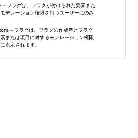
— フラグは、フラグが付けられた要素また
y
るモデレーション権限を持つユーザーにのみ
。
— フラグは、フラグの作成者とフラグ
tors
要素または項目に対するモデレーション権限
ーに表示されます。