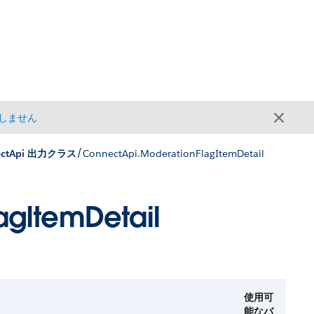
しません
/
ectApi 出力クラス
ConnectApi.ModerationFlagItemDetail
agItemDetail
使用可
能なバ