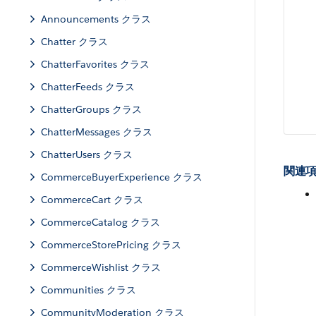
Announcements クラス
Chatter クラス
ChatterFavorites クラス
ChatterFeeds クラス
ChatterGroups クラス
ChatterMessages クラス
ChatterUsers クラス
関連項
CommerceBuyerExperience クラス
CommerceCart クラス
CommerceCatalog クラス
CommerceStorePricing クラス
CommerceWishlist クラス
Communities クラス
CommunityModeration クラス