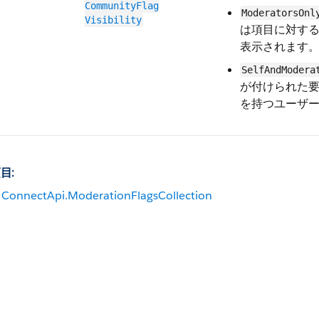
CommunityFlag​
ModeratorsOnl
Visibility
は項目に対す
表示されます
SelfAndModera
が付けられた
を持つユーザ
目:
ConnectApi.ModerationFlagsCollection