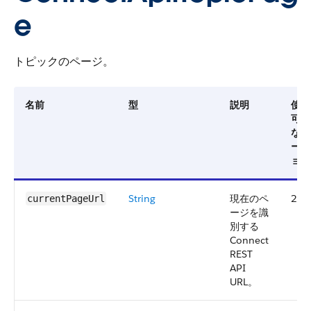
e
トピックのページ。
名前
型
説明
使用
可能
なバ
ージ
ョン
String
現在のペ
29.
currentPageUrl
ージを識
別する
Connect
REST
API
URL。