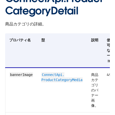
CategoryDetail
商品カテゴリの詳細。
プロパティ名
型
説明
使用
可能
なバ
ージ
ョン
商品
49.0
bannerImage
ConnectApi.​
カテ
ProductCategoryMedia
ゴリ
のバ
ナー
画
像。