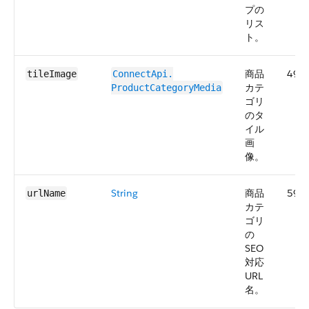
プの
リス
ト。
商品
49.0
tileImage
ConnectApi.​
カテ
ProductCategoryMedia
ゴリ
のタ
イル
画
像。
String
商品
59.0
urlName
カテ
ゴリ
の
SEO
対応
URL
名。