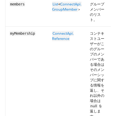
List
ConnectApi.​
グループ
2
members
<
GroupMember
>
メンバー
のリス
ト。
ConnectApi.​​
コンテキ
2
myMembership
Reference
ストユー
ザーがこ
のグルー
プのメン
バーであ
る場合は
そのメン
バーシッ
プに関す
る情報を
返し、そ
れ以外の
場合は
null
を
返しま