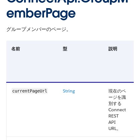
emberPage
グループメンバーのページ。
名前
型
説明
String
現在のペ
2
currentPageUrl
ージを識
別する
Connect
REST
API
URL。