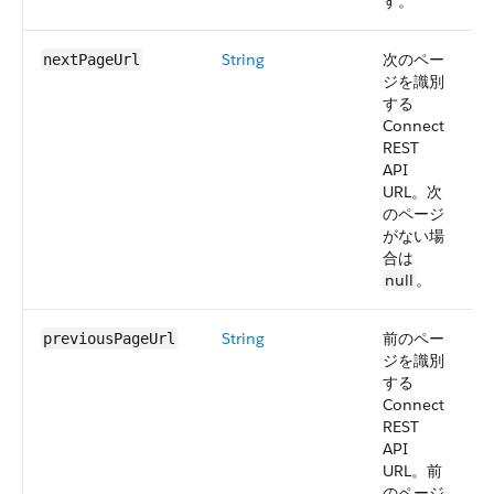
す。
String
次のペー
2
nextPageUrl
ジを識別
する
Connect
REST
API
URL。次
のページ
がない場
合は
null
。
String
前のペー
2
previousPageUrl
ジを識別
する
Connect
REST
API
URL。前
のページ