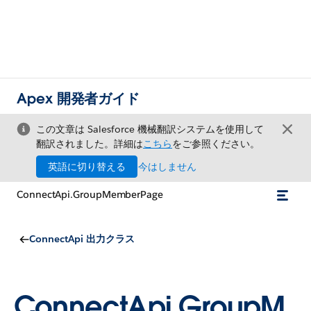
Apex 開発者ガイド
この文章は Salesforce 機械翻訳システムを使用して
翻訳されました。詳細は
こちら
をご参照ください。
英語に切り替える
今はしません
ConnectApi.GroupMemberPage
ConnectApi 出力クラス
ConnectApi.GroupM