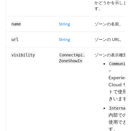
かどうかを示しま
す。
String
ゾーンの名前。
name
String
ゾーンの URL。
url
ゾーンの表示種別
visibility
ConnectApi.​
ZoneShowIn
Community
—
Experienc
Cloud サ
トで使用
きいます
Internal
内部での
使用でき
す。