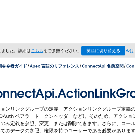
英語に切り替える
されました。詳細は
こちら
をご参照ください。
今は
/
/
/
 開��者ガイド
Apex 言語のリファレンス
ConnectApi 名前空間
Con
nnectApi.ActionLinkGro
ションリンクグループの定義。アクションリンクグループ定義
(OAuth ベアラートークンヘッダーなど)。そのため、アクショ
でのみ定義を参照、変更、または削除できます。さらに、コー
べてのデータの参照」権限を持つユーザーである必要がありま