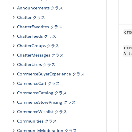
Announcements クラス
Chatter クラス
ChatterFavorites クラス
cre
ChatterFeeds クラス
ChatterGroups クラス
exe
All
ChatterMessages クラス
ChatterUsers クラス
CommerceBuyerExperience クラス
CommerceCart クラス
CommerceCatalog クラス
CommerceStorePricing クラス
CommerceWishlist クラス
Communities クラス
CommunityModeration クラス