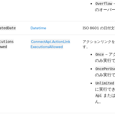
Overflow
のオーバ
Datetime
ISO 8601 の日付文字
atedDate
ConnectApi.​ActionLink​
アクションリンクを
cutions​
ExecutionsAllowed
す。
owed
— 
Once
のみ実行
OncePerUs
のみ実行
Unlimited
に実行で
また
Api
ん。