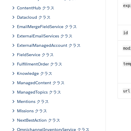
exp
ContentHub クラス
Datacloud クラス
EmailMergeFieldService クラス
id
ExternalEmailServices クラス
ExternalManagedAccount クラス
mod
FieldService クラス
FulfillmentOrder クラス
tem
Knowledge クラス
ManagedContent クラス
url
ManagedTopics クラス
Mentions クラス
Missions クラス
NextBestAction クラス
OmnichannelInventoryService クラス