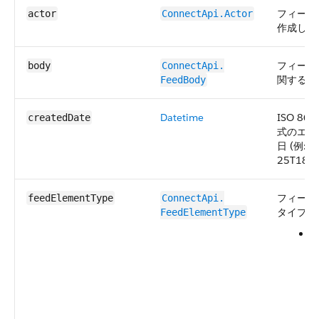
フィード
actor
ConnectApi.Actor
作成した
フィード
body
ConnectApi.​
関する情
FeedBody
Datetime
ISO 8
createdDate
式のエン
日 (例: 2
25T18:2
フィード
feedElementType
ConnectApi.​
タイプ。
FeedElementType
B