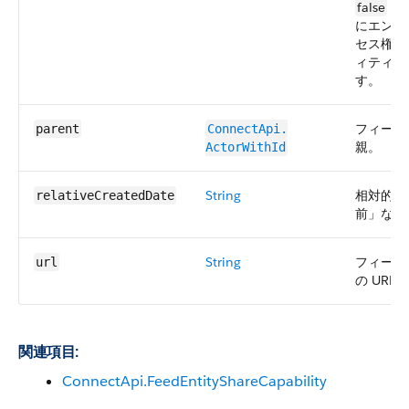
false
の
にエンテ
セス権が
ィティが
す。
フィード
parent
ConnectApi.​
親。
ActorWithId
String
相対的な作
relativeCreatedDate
前」など
String
フィード
url
の URL。
関連項目:
ConnectApi.FeedEntityShareCapability