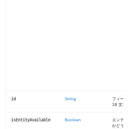
String
フィード
id
18 文字の
Boolean
エンティ
isEntityAvailable
かどうか