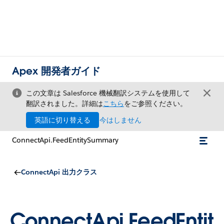
Apex 開発者ガイド
この文章は Salesforce 機械翻訳システムを使用して
翻訳されました。詳細は
こちら
をご参照ください。
英語に切り替える
今はしません
ConnectApi.FeedEntitySummary
ConnectApi 出力クラス
ConnectApi.FeedEntit