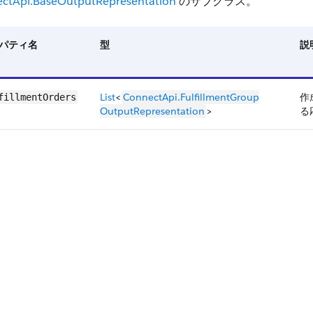
ctApi.BaseOutputRepresentation
のサブクラス。
パティ名
型
説
List
<
ConnectApi.​FulfillmentGroup​
作成
fillmentOrders
OutputRepresentation
>
る