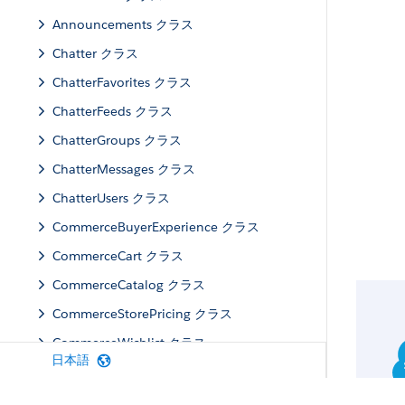
Announcements クラス
Chatter クラス
ChatterFavorites クラス
ChatterFeeds クラス
ChatterGroups クラス
ChatterMessages クラス
ChatterUsers クラス
CommerceBuyerExperience クラス
CommerceCart クラス
CommerceCatalog クラス
CommerceStorePricing クラス
CommerceWishlist クラス
日本語
Communities クラス
CommunityModeration クラス