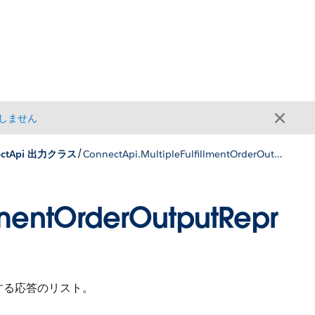
しません
/
ectApi 出力クラス
ConnectApi.MultipleFulfillmentOrderOutputRepresentation
lmentOrderOutputRepr
に対する応答のリスト。