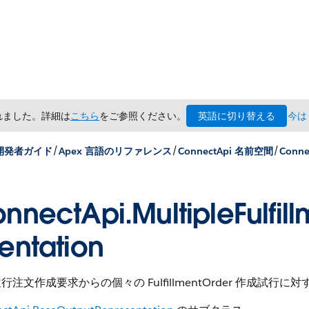
英語に切り替える
されました。詳細は
こちら
をご参照ください。
今は
/
/
/
 開発者ガイド
Apex 言語のリファレンス
ConnectApi 名前空間
Conn
nnectApi.MultipleFulfil
entation
行注文作成要求からの個々の FulfillmentOrder 作成試行