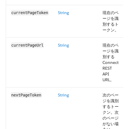
String
現在のペ
currentPageToken
ージを識
別するト
ークン。
String
現在のペ
currentPageUrl
ージを識
別する
Connect
REST
API
URL。
String
次のペー
nextPageToken
ジを識別
するトー
クン。次
のページ
がない場