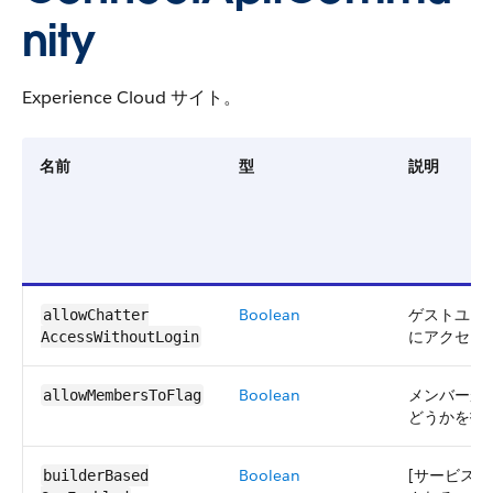
nity
Experience Cloud サイト。
名前
型
説明
Boolean
ゲストユー
allowChatter​​
にアクセス
AccessWithoutLogin
Boolean
メンバーが
allowMembers​ToFlag
どうかを指
Boolean
[サービスは
builderBased​