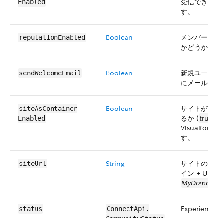
受信できるか
Enabled
す。
Boolean
メンバーに
reputationEnabled
かどうかを
Boolean
新規ユーザ
sendWelcomeEmail
にメールを
Boolean
サイトがエ
siteAsContainer​
るか (
true
)
Enabled
Visualfo
す。
String
サイトの URL
siteUrl
イン + UR
MyDomain
Experien
status
ConnectApi.​